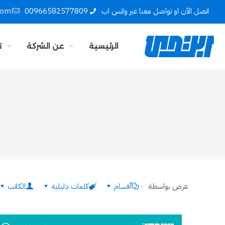
اتصل الآن او تواصل معنا عبر واتس اب
00966582577809
com
الرئيسية
عن الشركة
ت
عرض بواسطة
أقسام
كلمات دليلية
الكاتب