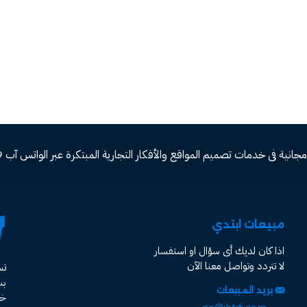
ة فى خدمات تصميم المواقع والأفكار التجارية المبتكرة عبر الواتس آب 00966582577809
مبيعات ابتدي
اذا كان لديك أى سؤال او استفسار
لا تتردد وتواصل معنا الآن
ت
ب
بريد المبيعات
خد