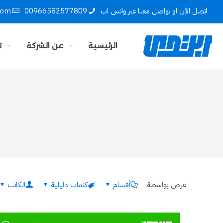
اتصل الآن او تواصل معنا عبر واتس اب
00966582577809
com
الرئيسية
عن الشركة
ت
عرض بواسطة
أقسام
كلمات دليلية
الكاتب