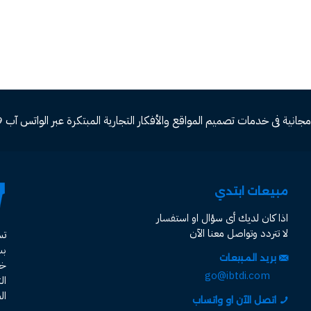
ة فى خدمات تصميم المواقع والأفكار التجارية المبتكرة عبر الواتس آب 00966582577809
مبيعات ابتدي
اذا كان لديك أى سؤال او استفسار
لا تتردد وتواصل معنا الآن
ت
ب
بريد المبيعات
خد
go@ibtdi.com
ال
ال
اتصل الآن او واتساب