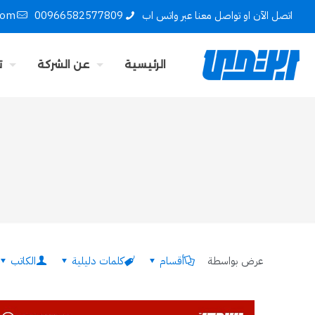
اتصل الآن او تواصل معنا عبر واتس اب
00966582577809
com
الرئيسية
عن الشركة
ت
عرض بواسطة
أقسام
كلمات دليلية
الكاتب