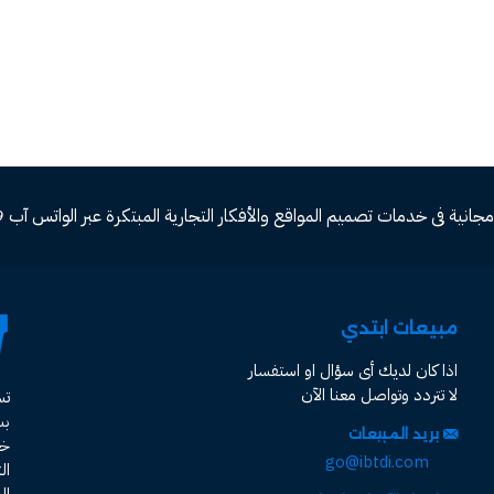
ة فى خدمات تصميم المواقع والأفكار التجارية المبتكرة عبر الواتس آب 00966582577809
مبيعات ابتدي
اذا كان لديك أى سؤال او استفسار
لا تتردد وتواصل معنا الآن
ت
ب
بريد المبيعات
خد
go@ibtdi.com
ال
ال