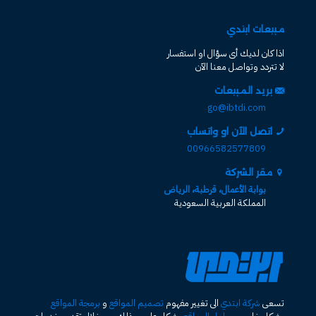
مبيعات ابتدي
اذا كان لديك أى سؤال او استفسار
لا تتردد وتواصل معنا الآن
بريد المبيعات
go@ibtdi.com
اتصل الآن او واتساب
00966582577809
مقر الشركة
بوابة الأعمال، قرطبة، الرياض
المملكة العربية السعودية
تسعى
شركة ابتدي
الى تغيير مفهوم
تصميم المواقع
و
برمجة المواقع