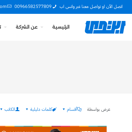
اتصل الآن او تواصل معنا عبر واتس اب
00966582577809
com
الرئيسية
عن الشركة
ت
عرض بواسطة
أقسام
كلمات دليلية
الكاتب