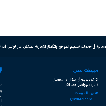
ة فى خدمات تصميم المواقع والأفكار التجارية المبتكرة عبر الواتس آب 00966582577809
مبيعات ابتدي
اذا كان لديك أى سؤال او استفسار
لا تتردد وتواصل معنا الآن
ت
ب
بريد المبيعات
خد
go@ibtdi.com
ال
ال