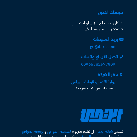
مبيعات ابتدي
اذا كان لديك أى سؤال او استفسار
لا تتردد وتواصل معنا الآن
بريد المبيعات
go@ibtdi.com
اتصل الآن او واتساب
00966582577809
مقر الشركة
بوابة الأعمال، قرطبة، الرياض
المملكة العربية السعودية
تسعى
شركة ابتدي
الى تغيير مفهوم
تصميم المواقع
و
برمجة المواقع