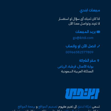
مبيعات ابتدي
اذا كان لديك أى سؤال او استفسار
لا تتردد وتواصل معنا الآن
بريد المبيعات
go@ibtdi.com
اتصل الآن او واتساب
00966582577809
مقر الشركة
بوابة الأعمال، قرطبة، الرياض
المملكة العربية السعودية
تسعى
شركة ابتدي
الى تغيير مفهوم
تصميم المواقع
و
برمجة المواقع