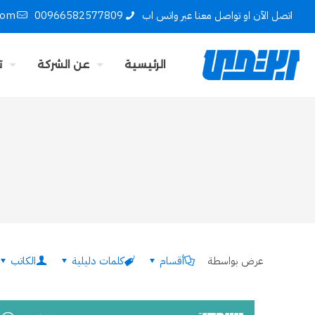
اتصل الآن او تواصل معنا عبر واتس اب
00966582577809
com
الرئيسية
عن الشركة
ت
عرض بواسطة
أقسام
كلمات دليلية
الكاتب