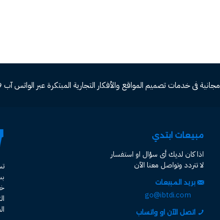
ة فى خدمات تصميم المواقع والأفكار التجارية المبتكرة عبر الواتس آب 00966582577809
مبيعات ابتدي
اذا كان لديك أى سؤال او استفسار
لا تتردد وتواصل معنا الآن
ت
ب
بريد المبيعات
خد
go@ibtdi.com
ال
ال
اتصل الآن او واتساب