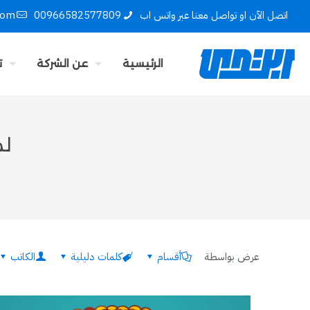
اتصل الآن او تواصل معنا عبر واتس اب
00966582577809
com
الرئيسية
عن الشركة
ت
لم
عرض بواسطة
أقسام
كلمات دليلية
الكاتب