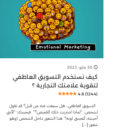
30 مايو، 2021
كيف تستخدم التسويق العاطفي
لتقوية علامتك التجارية ؟
4.8 (1244)
التسويق العاطفي.. هل سمعت عنه من قبل؟ قد تقول
لشخص: “لماذا اشتريت ذلك القميص؟” فيجيبك: “لأنني
أحببته، أعجبني لونه!” هذا الشعور داخل الشخص (وهو
شعور
[…]