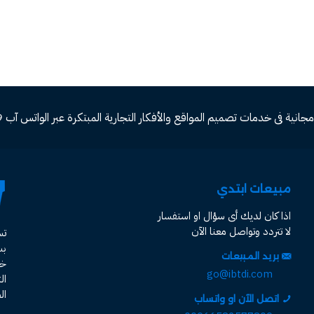
ة فى خدمات تصميم المواقع والأفكار التجارية المبتكرة عبر الواتس آب 00966582577809
مبيعات ابتدي
اذا كان لديك أى سؤال او استفسار
لا تتردد وتواصل معنا الآن
ت
ب
بريد المبيعات
خد
go@ibtdi.com
ال
ال
اتصل الآن او واتساب