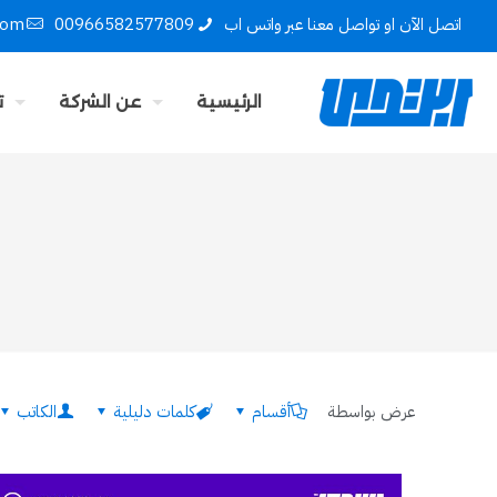
اتصل الآن او تواصل معنا عبر واتس اب
00966582577809
com
الرئيسية
عن الشركة
ت
عرض بواسطة
أقسام
كلمات دليلية
الكاتب