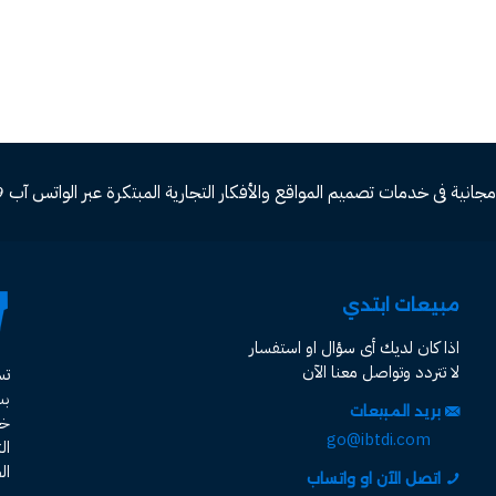
ة فى خدمات تصميم المواقع والأفكار التجارية المبتكرة عبر الواتس آب 00966582577809
مبيعات ابتدي
اذا كان لديك أى سؤال او استفسار
لا تتردد وتواصل معنا الآن
ت
ب
بريد المبيعات
خد
go@ibtdi.com
ال
ال
اتصل الآن او واتساب