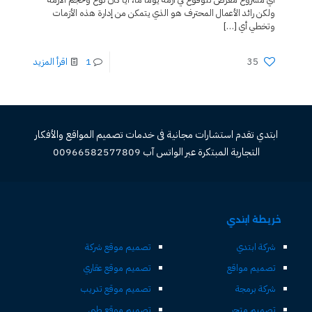
ولكن رائد الأعمال المحترف هو الذي يتمكن من إدارة هذه الأزمات
وتخطي أي
[…]
35
1
اقرأ المزيد
ابتدي تقدم استشارات مجانية فى خدمات تصميم المواقع والأفكار
التجارية المبتكرة عبر الواتس آب 00966582577809
خريطة ابتدي
شركة ابتدي
تصميم موقع شركة
تصميم مواقع
تصميم موقع عقاري
شركة برمجة
تصميم موقع تدريب
تصميم متجر
تصميم موقع طبي