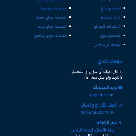
تصميم حراج
تصميم ووردبريس
شركة تصميم
تصميم موقع اخباري
استضافة المواقع
تصميم موقع رسمي
تصميم سوق
تصميم موقع شخصي
برمجة حراج خاص
مبيعات ابتدي
اذا كان لديك أى سؤال او استفسار
لا تتردد وتواصل معنا الآن
بريد المبيعات
go@ibtdi.com
اتصل الآن او واتساب
00966582577809
مقر الشركة
بوابة الأعمال، قرطبة، الرياض
المملكة العربية السعودية