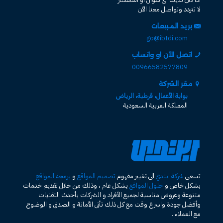
لا تتردد وتواصل معنا الآن
بريد المبيعات
go@ibtdi.com
اتصل الآن او واتساب
00966582577809
مقر الشركة
بوابة الأعمال، قرطبة، الرياض
المملكة العربية السعودية
تسعى
شركة ابتدي
الى تغيير مفهوم
تصميم المواقع
و
برمجة المواقع
بشكل خاص و
حلول المواقع
بشكل عام ، وذلك من خلال تقديم خدمات
متنوعة وعروض مناسبة لجميع الأفراد و الشركات بأحدث التقنيات
وأفضل جودة واسرع وقت مع كل ذلك تأتى الأمانة و الصدق و الوضوح
مع العملاء .