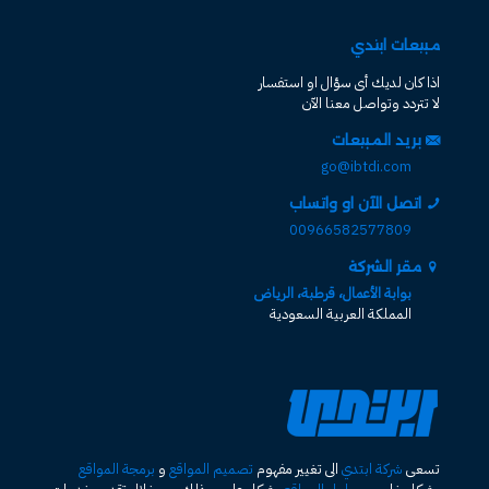
مبيعات ابتدي
اذا كان لديك أى سؤال او استفسار
لا تتردد وتواصل معنا الآن
بريد المبيعات
go@ibtdi.com
اتصل الآن او واتساب
00966582577809
مقر الشركة
بوابة الأعمال، قرطبة، الرياض
المملكة العربية السعودية
تسعى
شركة ابتدي
الى تغيير مفهوم
تصميم المواقع
و
برمجة المواقع