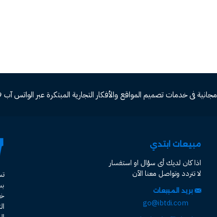
ة فى خدمات تصميم المواقع والأفكار التجارية المبتكرة عبر الواتس آب 00966582577809
مبيعات ابتدي
اذا كان لديك أى سؤال او استفسار
لا تتردد وتواصل معنا الآن
ت
ب
بريد المبيعات
خد
go@ibtdi.com
ال
ال