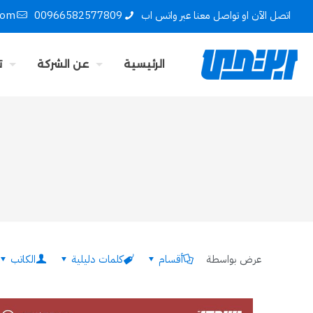
اتصل الآن او تواصل معنا عبر واتس اب
00966582577809
com
الرئيسية
عن الشركة
ت
عرض بواسطة
أقسام
كلمات دليلية
الكاتب