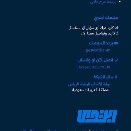
برمجة حراج خاص
مبيعات ابتدي
اذا كان لديك أى سؤال او استفسار
لا تتردد وتواصل معنا الآن
بريد المبيعات
go@ibtdi.com
اتصل الآن او واتساب
00966582577809
مقر الشركة
بوابة الأعمال، قرطبة، الرياض
المملكة العربية السعودية