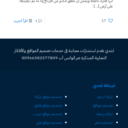
أنها فكرة ناجحة ويمكن أن تحقق الكثير من الارباح إذا ما تم تنفيذها
على أرض
[…]
17
1
اقرأ المزيد
ابتدي تقدم استشارات مجانية فى خدمات تصميم المواقع والأفكار
التجارية المبتكرة عبر الواتس آب 00966582577809
خريطة ابتدي
شركة ابتدي
تصميم موقع شركة
تصميم مواقع
تصميم موقع عقاري
شركة برمجة
تصميم موقع تدريب
تصميم متجر
تصميم موقع طبي