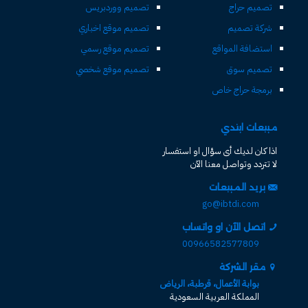
تصميم حراج
تصميم ووردبريس
شركة تصميم
تصميم موقع اخباري
استضافة المواقع
تصميم موقع رسمي
تصميم سوق
تصميم موقع شخصي
برمجة حراج خاص
مبيعات ابتدي
اذا كان لديك أى سؤال او استفسار
لا تتردد وتواصل معنا الآن
بريد المبيعات
go@ibtdi.com
اتصل الآن او واتساب
00966582577809
مقر الشركة
بوابة الأعمال، قرطبة، الرياض
المملكة العربية السعودية