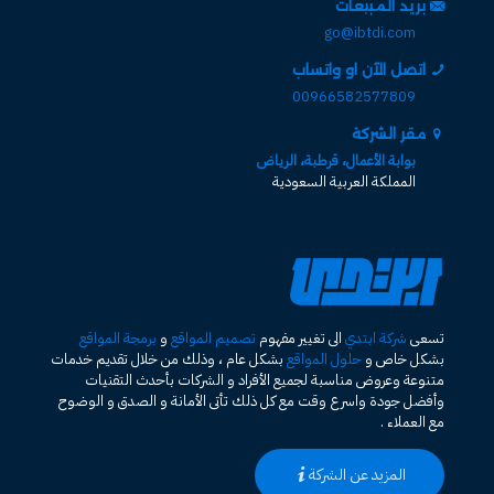
بريد المبيعات
go@ibtdi.com
اتصل الآن او واتساب
00966582577809
مقر الشركة
بوابة الأعمال، قرطبة، الرياض
المملكة العربية السعودية
تسعى
شركة ابتدي
الى تغيير مفهوم
تصميم المواقع
و
برمجة المواقع
بشكل خاص و
حلول المواقع
بشكل عام ، وذلك من خلال تقديم خدمات
متنوعة وعروض مناسبة لجميع الأفراد و الشركات بأحدث التقنيات
وأفضل جودة واسرع وقت مع كل ذلك تأتى الأمانة و الصدق و الوضوح
مع العملاء .
المزيد عن الشركة