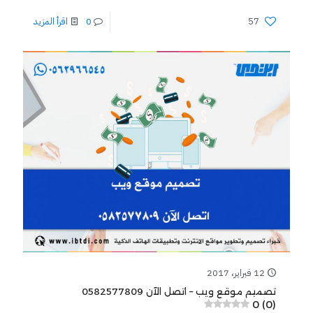
57
0
اقرأ المزيد
12 فبراير، 2017
تصميم موقع ويب – اتصل الآن 0582577809
0 (0)