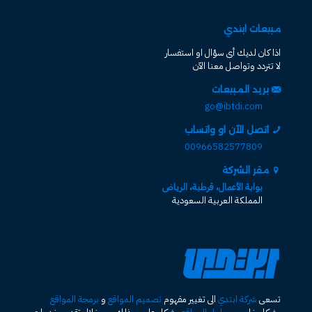
مبيعات ابتدي
اذا كان لديك أى سؤال او استفسار
لا تتردد وتواصل معنا الآن
بريد المبيعات
go@ibtdi.com
اتصل الآن او واتساب
00966582577809
مقر الشركة
بوابة الأعمال، قرطبة، الرياض
المملكة العربية السعودية
تسعى
شركة ابتدي
الى تغيير مفهوم
تصميم المواقع
و
برمجة المواقع