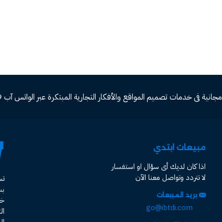
ة فى خدمات تصميم المواقع والأفكار التجارية المبتكرة عبر الواتس آب 00966582577809
مبيعات ابتدي
اذا كان لديك أى سؤال او استفسار
لا تتردد وتواصل معنا الآن
ت
ب
بريد المبيعات
خد
go@ibtdi.com
ال
ال