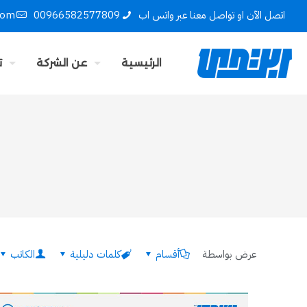
اتصل الآن او تواصل معنا عبر واتس اب
00966582577809
com
الرئيسية
عن الشركة
ت
عرض بواسطة
أقسام
كلمات دليلية
الكاتب