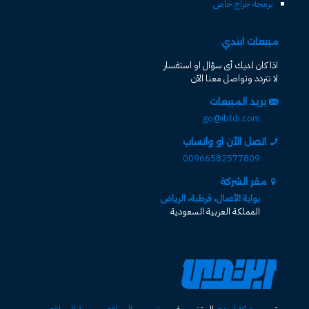
برمجة حراج خاص
مبيعات ابتدي
اذا كان لديك أى سؤال او استفسار
لا تتردد وتواصل معنا الآن
بريد المبيعات
go@ibtdi.com
اتصل الآن او واتساب
00966582577809
مقر الشركة
بوابة الأعمال، قرطبة، الرياض
المملكة العربية السعودية