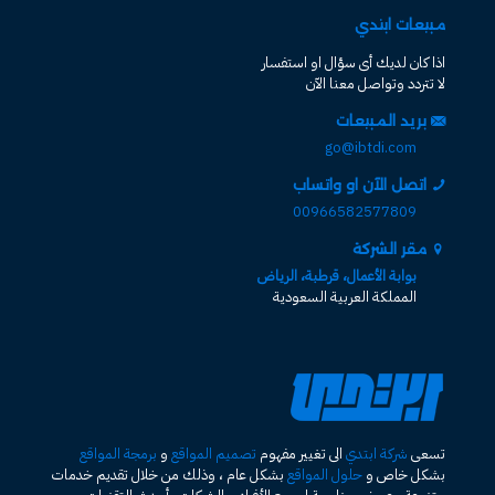
مبيعات ابتدي
اذا كان لديك أى سؤال او استفسار
لا تتردد وتواصل معنا الآن
بريد المبيعات
go@ibtdi.com
اتصل الآن او واتساب
00966582577809
مقر الشركة
بوابة الأعمال، قرطبة، الرياض
المملكة العربية السعودية
تسعى
شركة ابتدي
الى تغيير مفهوم
تصميم المواقع
و
برمجة المواقع
بشكل خاص و
حلول المواقع
بشكل عام ، وذلك من خلال تقديم خدمات