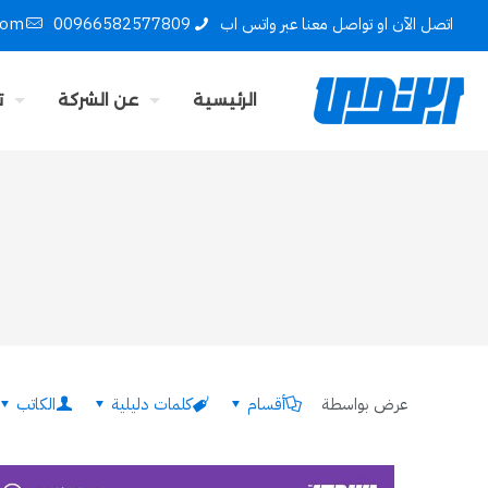
اتصل الآن او تواصل معنا عبر واتس اب
00966582577809
com
الرئيسية
عن الشركة
ت
عرض بواسطة
أقسام
كلمات دليلية
الكاتب