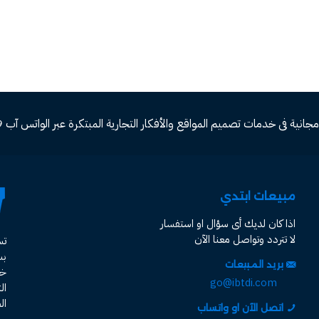
ة فى خدمات تصميم المواقع والأفكار التجارية المبتكرة عبر الواتس آب 00966582577809
مبيعات ابتدي
اذا كان لديك أى سؤال او استفسار
لا تتردد وتواصل معنا الآن
ت
ب
بريد المبيعات
خد
go@ibtdi.com
ال
ال
اتصل الآن او واتساب