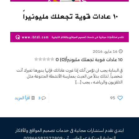
16 مايو، 2016
0 (0)
10 عادات قوية تجعلك مليونيراً
في البداية يجب ان تؤمن أنك إذا غيرت عاداتك فإنها بدورها تغيرك أنت
شخصياً. لذلك بدلاً من العبث بممارسة الأنشطة المتنوعة مثل
التلفزيون والرياضه ، يجب
[…]
95
3
اقرأ المزيد
ابتدي تقدم استشارات مجانية فى خدمات تصميم المواقع والأفكار
التجارية المبتكرة عبر الواتس آب 00966582577809