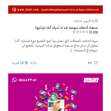
8 أكتوبر، 2016
سبعة أخطاء مهنية قد لا تُدرك أنك ترتكبها
0 (0)
مهما اختلفت المجالات التي نعمل بها، لدى الجميع شيءٌ مُشترك: كُلنا
نحاول أن نبذل ما في وسعنا لننجح في حياتنا المهنية. بالطبع لن
ننهمِك في النميمة
[…]
80
0
اقرأ المزيد