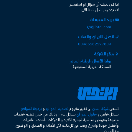
اذا كان لديك أى سؤال او استفسار
لا تتردد وتواصل معنا الآن
بريد المبيعات
go@ibtdi.com
اتصل الآن او واتساب
00966582577809
مقر الشركة
بوابة الأعمال، قرطبة، الرياض
المملكة العربية السعودية
تسعى
شركة ابتدي
الى تغيير مفهوم
تصميم المواقع
و
برمجة المواقع
بشكل خاص و
حلول المواقع
بشكل عام ، وذلك من خلال تقديم خدمات
متنوعة وعروض مناسبة لجميع الأفراد و الشركات بأحدث التقنيات
وأفضل جودة واسرع وقت مع كل ذلك تأتى الأمانة و الصدق و الوضوح
مع العملاء .