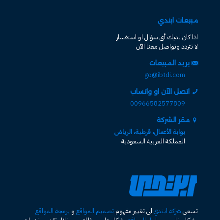
مبيعات ابتدي
اذا كان لديك أى سؤال او استفسار
لا تتردد وتواصل معنا الآن
بريد المبيعات
go@ibtdi.com
اتصل الآن او واتساب
00966582577809
مقر الشركة
بوابة الأعمال، قرطبة، الرياض
المملكة العربية السعودية
تسعى
شركة ابتدي
الى تغيير مفهوم
تصميم المواقع
و
برمجة المواقع