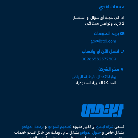
مبيعات ابتدي
اذا كان لديك أى سؤال او استفسار
لا تتردد وتواصل معنا الآن
بريد المبيعات
go@ibtdi.com
اتصل الآن او واتساب
00966582577809
مقر الشركة
بوابة الأعمال، قرطبة، الرياض
المملكة العربية السعودية
تسعى
شركة ابتدي
الى تغيير مفهوم
تصميم المواقع
و
برمجة المواقع
بشكل خاص و
حلول المواقع
بشكل عام ، وذلك من خلال تقديم خدمات