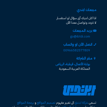
مبيعات ابتدي
اذا كان لديك أى سؤال او استفسار
لا تتردد وتواصل معنا الآن
بريد المبيعات
go@ibtdi.com
اتصل الآن او واتساب
00966582577809
مقر الشركة
بوابة الأعمال، قرطبة، الرياض
المملكة العربية السعودية
تسعى
شركة ابتدي
الى تغيير مفهوم
تصميم المواقع
و
برمجة المواقع