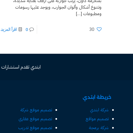
بمتلازمة داون، يرتب جواربه على أرفف بعناية شديدة،
وتتنوع أشكال وألوان الجوارب، ويوجد عليها رسومات
ومطبوعات
[…]
30
0
اقرأ المزيد
ابتدي تقدم استشارات مجاني
خريطة ابتدي
شركة ابتدي
تصميم موقع شركة
تصميم مواقع
تصميم موقع عقاري
شركة برمجة
تصميم موقع تدريب