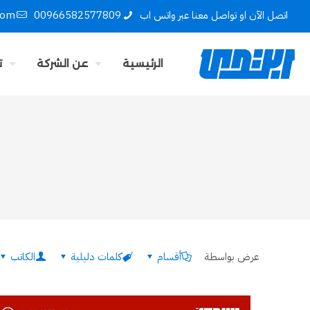
اتصل الآن او تواصل معنا عبر واتس اب
00966582577809
com
الرئيسية
عن الشركة
ت
عرض بواسطة
أقسام
كلمات دليلية
الكاتب