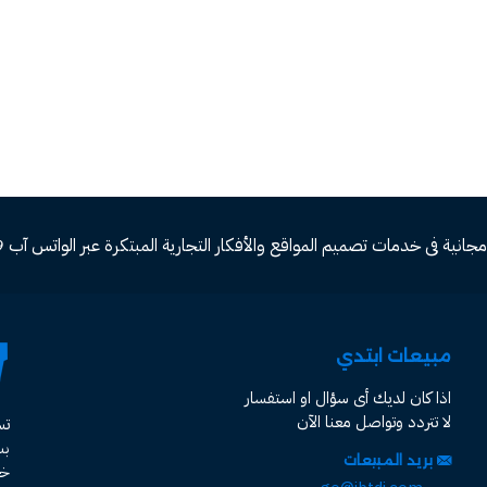
ة فى خدمات تصميم المواقع والأفكار التجارية المبتكرة عبر الواتس آب 00966582577809
مبيعات ابتدي
اذا كان لديك أى سؤال او استفسار
لا تتردد وتواصل معنا الآن
ت
ب
بريد المبيعات
خد