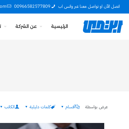
اتصل الآن او تواصل معنا عبر واتس اب
00966582577809
com
الرئيسية
عن الشركة
ت
عرض بواسطة
أقسام
كلمات دليلية
الكاتب