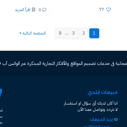
77
0
اقرأ المزيد
1
2
3
...
8
الصفحه التاليه
ة فى خدمات تصميم المواقع والأفكار التجارية المبتكرة عبر الواتس آب 00966582577809
مبيعات ابتدي
اذا كان لديك أى سؤال او استفسار
لا تتردد وتواصل معنا الآن
ت
ب
بريد المبيعات
خد
go@ibtdi.com