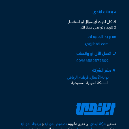
مبيعات ابتدي
اذا كان لديك أى سؤال او استفسار
لا تتردد وتواصل معنا الآن
بريد المبيعات
go@ibtdi.com
اتصل الآن او واتساب
00966582577809
مقر الشركة
بوابة الأعمال، قرطبة، الرياض
المملكة العربية السعودية
تسعى
شركة ابتدي
الى تغيير مفهوم
تصميم المواقع
و
برمجة المواقع