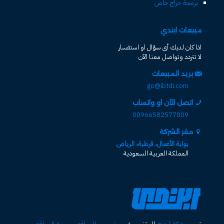
برمجة حراج خاص
مبيعات ابتدي
اذا كان لديك أى سؤال او استفسار
لا تتردد وتواصل معنا الآن
بريد المبيعات
go@ibtdi.com
اتصل الآن او واتساب
00966582577809
مقر الشركة
بوابة الأعمال، قرطبة، الرياض
المملكة العربية السعودية