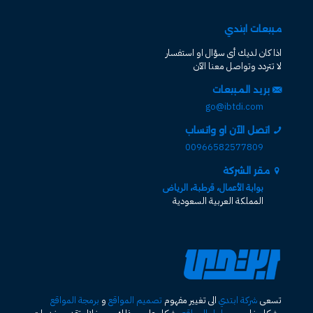
مبيعات ابتدي
اذا كان لديك أى سؤال او استفسار
لا تتردد وتواصل معنا الآن
بريد المبيعات
go@ibtdi.com
اتصل الآن او واتساب
00966582577809
مقر الشركة
بوابة الأعمال، قرطبة، الرياض
المملكة العربية السعودية
تسعى
شركة ابتدي
الى تغيير مفهوم
تصميم المواقع
و
برمجة المواقع