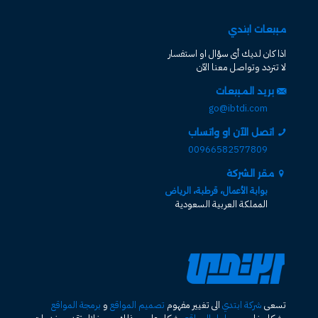
مبيعات ابتدي
اذا كان لديك أى سؤال او استفسار
لا تتردد وتواصل معنا الآن
بريد المبيعات
go@ibtdi.com
اتصل الآن او واتساب
00966582577809
مقر الشركة
بوابة الأعمال، قرطبة، الرياض
المملكة العربية السعودية
تسعى
شركة ابتدي
الى تغيير مفهوم
تصميم المواقع
و
برمجة المواقع