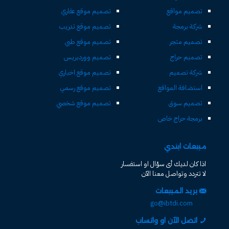
تصميم مواقع
تصميم موقع عقاري
شركة برمجة
تصميم موقع تدريب
تصميم متجر
تصميم موقع طبي
تصميم حراج
تصميم ووردبريس
شركة تصميم
تصميم موقع اخباري
استضافة المواقع
تصميم موقع رسمي
تصميم سوق
تصميم موقع شخصي
برمجة حراج خاص
مبيعات ابتدي
اذا كان لديك أى سؤال او استفسار
لا تتردد وتواصل معنا الآن
بريد المبيعات
go@ibtdi.com
اتصل الآن او واتساب