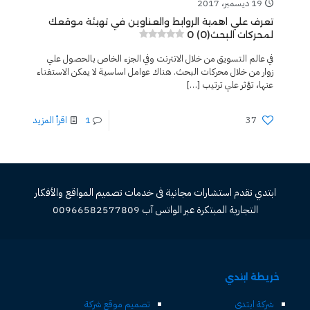
19 ديسمبر، 2017
تعرف علي اهمية الروابط والعناوين في تهيئة موقعك
0 (0)
لمحركات البحث
في عالم التسويق من خلال الانترنت وفي الجزء الخاص بالحصول علي
زوار من خلال محركات البحث. هناك عوامل اساسية لا يمكن الاستغناء
عنها، تؤثر علي ترتيب
[…]
37
1
اقرأ المزيد
ابتدي تقدم استشارات مجانية فى خدمات تصميم المواقع والأفكار
التجارية المبتكرة عبر الواتس آب 00966582577809
خريطة ابتدي
شركة ابتدي
تصميم موقع شركة