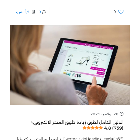
0
0
اقرأ المزيد
28 نوفمبر، 2021
الدليل الكامل لطرق زيادة ظهور المتجر الالكتروني⭐️
4.8 (759)
[lwptoc skipHeadingLevel=”h3″] زيادة ظهور المتجر الالكتروني|