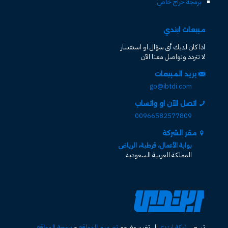
برمجة حراج خاص
مبيعات ابتدي
اذا كان لديك أى سؤال او استفسار
لا تتردد وتواصل معنا الآن
بريد المبيعات
go@ibtdi.com
اتصل الآن او واتساب
00966582577809
مقر الشركة
بوابة الأعمال، قرطبة، الرياض
المملكة العربية السعودية
تسعى
شركة ابتدي
الى تغيير مفهوم
تصميم المواقع
و
برمجة المواقع