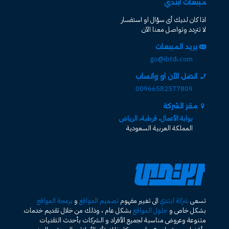
مبيعات ابتدي
اذا كان لديك أى سؤال او استفسار
لا تتردد وتواصل معنا الآن
بريد المبيعات
go@ibtdi.com
اتصل الآن او واتساب
00966582577809
مقر الشركة
بوابة الأعمال، قرطبة، الرياض
المملكة العربية السعودية
تسعى
شركة ابتدي
الى تغيير مفهوم
تصميم المواقع
و
برمجة المواقع
بشكل خاص و
حلول المواقع
بشكل عام ، وذلك من خلال تقديم خدمات
متنوعة وعروض مناسبة لجميع الأفراد و الشركات بأحدث التقنيات