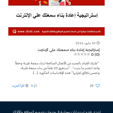
30 مايو، 2016
إستراتيجية إعادة بناء سمعتك علي الإنترنت
0 (0)
“عليك القيام بالعديد من الأعمال الصالحة لبناء سمعة طيبة-وخطأ
واحد لتخسر ما بنيت”. “تستغرق 20 عاماً من بناء سمعة طيبة،
وخمس دقائق لخرابها” هذه الإقتباسات المأثورة
[…]
28
0
اقرأ المزيد
ابتدي تقدم استشارات مجانية فى خدمات تصميم المواقع والأفكار