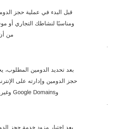
قبل البدء في عملية حجز الدوم
ومناسبًا لنشاطك التجاري أو مو
من أن
.
بعد تحديد الدومين المطلوب، يجب عليك اختيار م
حجز الدومين وإدارته على الإنترنت. هن
وGoogle Domains وغيرها. قم بمقارنة الأسعار والميزات وتقييم سمعة كل مزود قبل اتخاذ قرار الشراء.
.
بعد اختيار مزود خدمة حجز الد