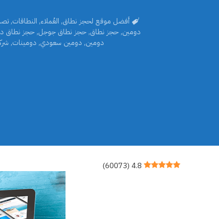
أفضل موقع لحجز نطاق
,
العُملاء
,
النطاقات
,
تصم
دومين
,
حجز نطاق
,
حجز نطاق جوجل
,
حجز نطاق د
دومين
,
دومين سعودي
,
دومينات
,
شرك
)
60073
(
4.8