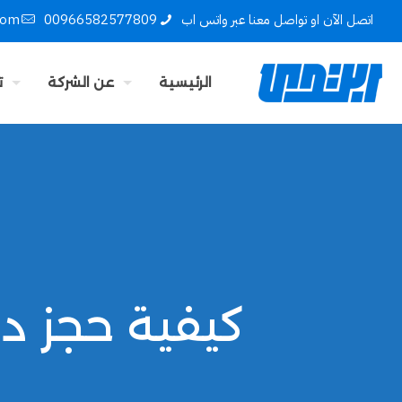
اتصل الآن او تواصل معنا عبر واتس اب
00966582577809
com
الرئيسية
عن الشركة
ت
كيفية حجز دو