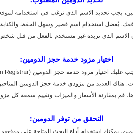
ين، يجب تحديد الاسم الذي ترغب في استخدامه لموقعك
قعك. يُفضل استخدام اسم قصير وسهل الحفظ والكتابة. 
 الاسم الذي تريده غير مستخدم بالفعل من قبل شخص 
اختيار مزود خدمة حجز الدومين:
زود خدمة حجز الدومين (Domain Registrar). هذه الشركات تتيح لك
اك العديد من مزودي خدمة حجز الدومين المتاحين، مثل GoDaddy وp
التحقق من توفر الدومين:
ومين، يمكنك استخدام أداة البحث المتاحة على موقعهم 