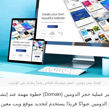
كيفية حجز دومين : احجز دومينك الخاص وابدأ رحلتك على الإنترنت
Domain) خطوة مهمة عند إنشاء موقع ويب أو إطلاق
الدومين عنوانًا فريدًا يستخدم لتحديد موقع ويب معين ع