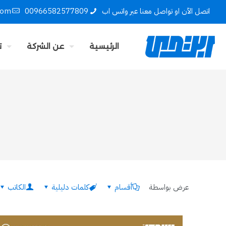
اتصل الآن او تواصل معنا عبر واتس اب
00966582577809
com
الرئيسية
عن الشركة
ت
عرض بواسطة
أقسام
كلمات دليلية
الكاتب