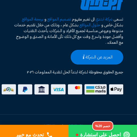
تسعى
شركة ابتدي
الى تغيير مفهوم
تصميم المواقع
و
برمجة المواقع
بشكل خاص و
حلول المواقع
بشكل عام ، وذلك من خلال تقديم خدمات
متنوعة وعروض مناسبة لجميع الأفراد و الشركات بأحدث التقنيات
وأفضل جودة واسرع وقت مع كل ذلك تأتى الأمانة و الصدق و الوضوح
مع العملاء .
المزيد عن الشركة
جميع الحقوق محفوظة لشركة ابتدأ الحل لتقنية المعلومات ٢٠٢٦
خريطة الموقع HTML
XML Sitemap
|
خصم 20%
احصل على استشارة
تحدث مع خبير