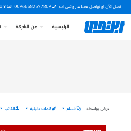
اتصل الآن او تواصل معنا عبر واتس اب
00966582577809
com
الرئيسية
عن الشركة
ت
عرض بواسطة
أقسام
كلمات دليلية
الكاتب