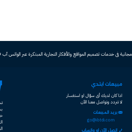
ة فى خدمات تصميم المواقع والأفكار التجارية المبتكرة عبر الواتس آب 00966582577809
مبيعات ابتدي
اذا كان لديك أى سؤال او استفسار
لا تتردد وتواصل معنا الآن
ت
ب
بريد المبيعات
خد
go@ibtdi.com
ال
ال
اتصل الآن او واتساب