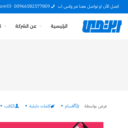
اتصل الآن او تواصل معنا عبر واتس اب
00966582577809
com
الرئيسية
عن الشركة
ت
عرض بواسطة
أقسام
كلمات دليلية
الكاتب