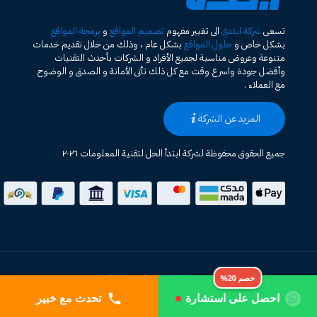
تسعى
شركة ابتدي
الى تغيير مفهوم
تصميم المواقع
و
برمجة المواقع
بشكل خاص و
حلول المواقع
بشكل عام ، وذلك من خلال تقديم خدمات
متنوعة وعروض مناسبة لجميع الأفراد و الشركات بأحدث التقنيات
وأفضل جودة واسرع وقت مع كل ذلك تأتى الأمانة و الصدق و الوضوح
مع العملاء .
المزيد عن الشركة
جميع الحقوق محفوظة لشركة ابتدأ الحل لتقنية المعلومات ٢٠٢٦
خريطة الموقع HTML
XML Sitemap
|
خصم 20%
احصل على استشارة
تحدث مع خبير