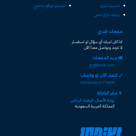
تصميم سوق
تصميم موقع شخصي
برمجة حراج خاص
مبيعات ابتدي
اذا كان لديك أى سؤال او استفسار
لا تتردد وتواصل معنا الآن
بريد المبيعات
go@ibtdi.com
اتصل الآن او واتساب
00966582577809
مقر الشركة
بوابة الأعمال، قرطبة، الرياض
المملكة العربية السعودية