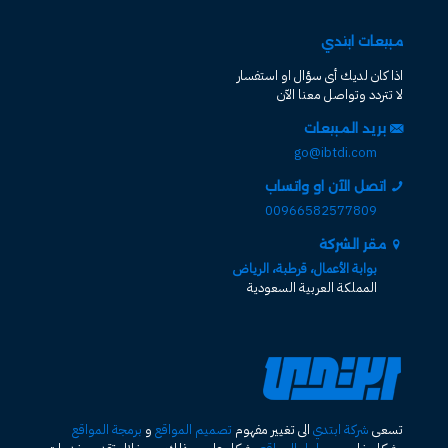
مبيعات ابتدي
اذا كان لديك أى سؤال او استفسار
لا تتردد وتواصل معنا الآن
بريد المبيعات
go@ibtdi.com
اتصل الآن او واتساب
00966582577809
مقر الشركة
بوابة الأعمال، قرطبة، الرياض
المملكة العربية السعودية
تسعى
شركة ابتدي
الى تغيير مفهوم
تصميم المواقع
و
برمجة المواقع