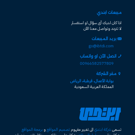
مبيعات ابتدي
اذا كان لديك أى سؤال او استفسار
لا تتردد وتواصل معنا الآن
بريد المبيعات
go@ibtdi.com
اتصل الآن او واتساب
00966582577809
مقر الشركة
بوابة الأعمال، قرطبة، الرياض
المملكة العربية السعودية
تسعى
شركة ابتدي
الى تغيير مفهوم
تصميم المواقع
و
برمجة المواقع