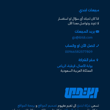
مبيعات ابتدي
اذا كان لديك أى سؤال او استفسار
لا تتردد وتواصل معنا الآن
بريد المبيعات
go@ibtdi.com
اتصل الآن او واتساب
00966582577809
مقر الشركة
بوابة الأعمال، قرطبة، الرياض
المملكة العربية السعودية
تسعى
شركة ابتدي
الى تغيير مفهوم
تصميم المواقع
و
برمجة المواقع