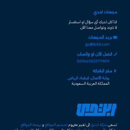
مبيعات ابتدي
اذا كان لديك أى سؤال او استفسار
لا تتردد وتواصل معنا الآن
بريد المبيعات
go@ibtdi.com
اتصل الآن او واتساب
00966582577809
مقر الشركة
بوابة الأعمال، قرطبة، الرياض
المملكة العربية السعودية
تسعى
شركة ابتدي
الى تغيير مفهوم
تصميم المواقع
و
برمجة المواقع