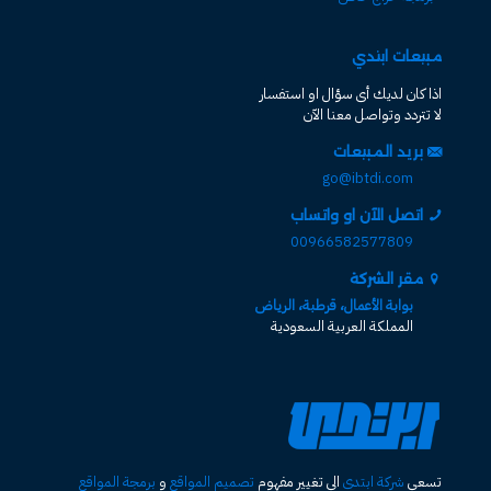
مبيعات ابتدي
اذا كان لديك أى سؤال او استفسار
لا تتردد وتواصل معنا الآن
بريد المبيعات
go@ibtdi.com
اتصل الآن او واتساب
00966582577809
مقر الشركة
بوابة الأعمال، قرطبة، الرياض
المملكة العربية السعودية
تسعى
شركة ابتدي
الى تغيير مفهوم
تصميم المواقع
و
برمجة المواقع