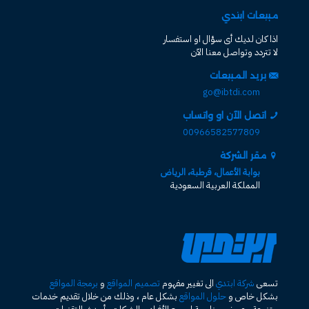
مبيعات ابتدي
اذا كان لديك أى سؤال او استفسار
لا تتردد وتواصل معنا الآن
بريد المبيعات
go@ibtdi.com
اتصل الآن او واتساب
00966582577809
مقر الشركة
بوابة الأعمال، قرطبة، الرياض
المملكة العربية السعودية
تسعى
شركة ابتدي
الى تغيير مفهوم
تصميم المواقع
و
برمجة المواقع
بشكل خاص و
حلول المواقع
بشكل عام ، وذلك من خلال تقديم خدمات