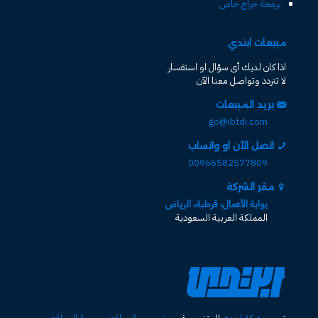
برمجة حراج خاص
مبيعات ابتدي
اذا كان لديك أى سؤال او استفسار
لا تتردد وتواصل معنا الآن
بريد المبيعات
go@ibtdi.com
اتصل الآن او واتساب
00966582577809
مقر الشركة
بوابة الأعمال، قرطبة، الرياض
المملكة العربية السعودية