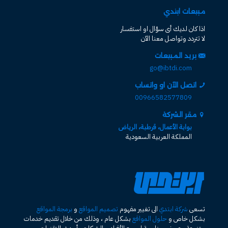
مبيعات ابتدي
اذا كان لديك أى سؤال او استفسار
لا تتردد وتواصل معنا الآن
بريد المبيعات
go@ibtdi.com
اتصل الآن او واتساب
00966582577809
مقر الشركة
بوابة الأعمال، قرطبة، الرياض
المملكة العربية السعودية
تسعى
شركة ابتدي
الى تغيير مفهوم
تصميم المواقع
و
برمجة المواقع
بشكل خاص و
حلول المواقع
بشكل عام ، وذلك من خلال تقديم خدمات