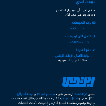
مبيعات ابتدي
اذا كان لديك أى سؤال او استفسار
لا تتردد وتواصل معنا الآن
بريد المبيعات
go@ibtdi.com
اتصل الآن او واتساب
00966582577809
مقر الشركة
بوابة الأعمال، قرطبة، الرياض
المملكة العربية السعودية
تسعى
شركة ابتدي
الى تغيير مفهوم
تصميم المواقع
و
برمجة المواقع
بشكل خاص و
حلول المواقع
بشكل عام ، وذلك من خلال تقديم خدمات
متنوعة وعروض مناسبة لجميع الأفراد و الشركات بأحدث التقنيات